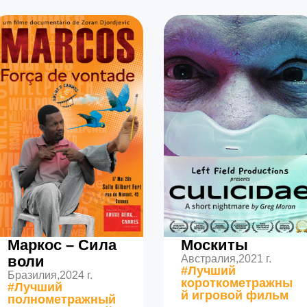
Маркос – Сила
Москиты
воли
Австралия,
2021 г.
#Лучший
Бразилия,
2024 г.
короткометражны
#Лучший
й игровой фильм
полнометражный