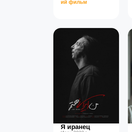
ий фильм
Я иранец