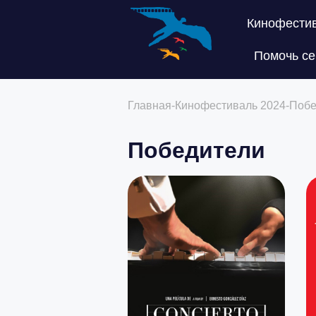
Кинофести
Помочь се
Главная
-
Кинофестиваль 2024
-
Побе
Победители