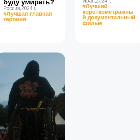
буду умирать?
Иран,
2024 г.
#Лучший
Россия,
2024 г.
короткометражны
#Лучшая главная
й документальный
героиня
фильм