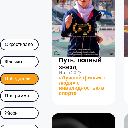
О фестивале
Путь, полный
Фильмы
звезд
Иран,
2023 г.
#Лучший фильм о
Победители
людях с
инвалидностью в
спорте
Программа
Жюри