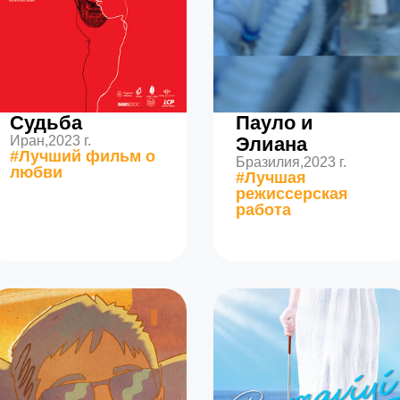
Судьба
Пауло и
Иран,
2023 г.
Элиана
#Лучший фильм о
Бразилия,
2023 г.
любви
#Лучшая
режиссерская
работа