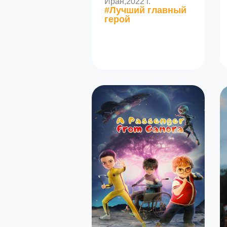
Иран,
2022 г.
#Лучший главный
герой