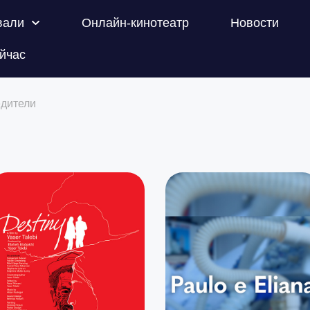
вали
Онлайн-кинотеатр
Новости
йчас
дители