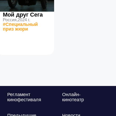
Мой друг Сега
Россия,
2024 г.
#Специальный
приз жюри
Регламент
Онлайн-
кинофестиваля
кинотеатр
Предыдущие
Новости