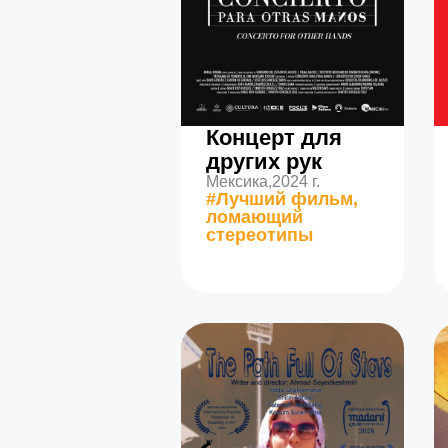
Концерт для
других рук
Мексика,
2024 г.
#Лучший фильм,
ломающий
стереотипы