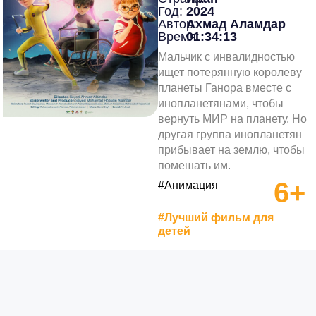
Год:
2024
Автор:
Ахмад Аламдар
Время:
01:34:13
Мальчик с инвалидностью
ищет потерянную королеву
планеты Ганора вместе с
инопланетянами, чтобы
вернуть МИР на планету. Но
другая группа инопланетян
прибывает на землю, чтобы
помешать им.
6+
#Анимация
#Лучший фильм для
детей