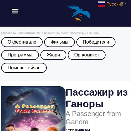
Русский
▼
Главная
-
Кинофестиваль 2025
-
Каталог фильмов
-
Пассажир из Ганоры
О фестивале
Фильмы
Победители
Программа
Жюри
Оргкомитет
Помочь сейчас
Пассажир из
Ганоры
A Passenger from
Ganora
Страна:
Иран