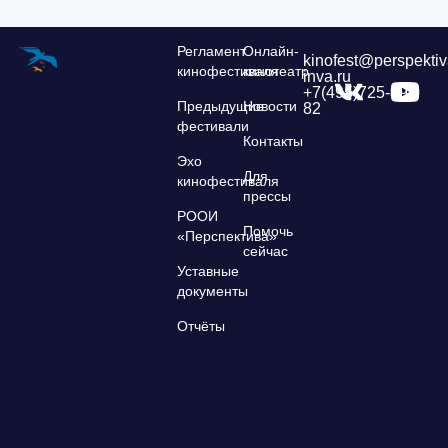
Регламент
Онлайн-
kinofest@perspektiv
кинофестиваля
кинотеатр
inva.ru
+7(495)725-39-
Предыдущие
Новости
82
фестивали
Контакты
Эхо
Для
кинофестиваля
прессы
РООИ
Помочь
«Перспектива»
сейчас
Уставные
документы
Отчёты