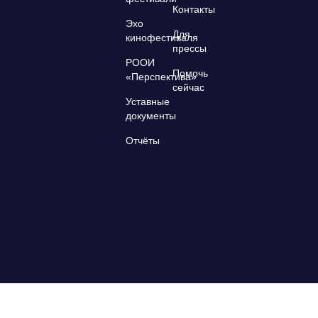
Контакты
Эхо
Для
кинофестиваля
прессы
РООИ
Помочь
«Перспектива»
сейчас
Уставные
документы
Отчёты