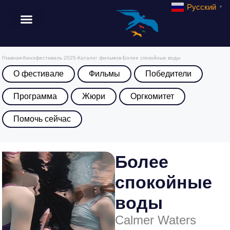
Русский
▼
Главная
-
Кинофестиваль 2025
-
Каталог фильмов
-
Более спокойные воды
О фестивале
Фильмы
Победители
Программа
Жюри
Оргкомитет
Помочь сейчас
Более
спокойные
воды
Calmer Waters