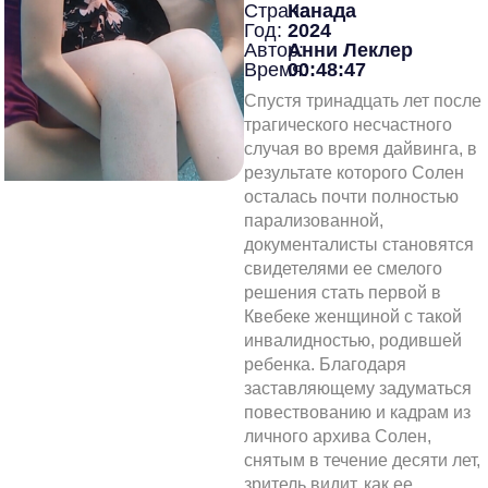
Страна:
Канада
Год:
2024
Автор:
Анни Леклер
Время:
00:48:47
Спустя тринадцать лет после
трагического несчастного
случая во время дайвинга, в
результате которого Солен
осталась почти полностью
парализованной,
документалисты становятся
свидетелями ее смелого
решения стать первой в
Квебеке женщиной с такой
инвалидностью, родившей
ребенка. Благодаря
заставляющему задуматься
повествованию и кадрам из
личного архива Солен,
снятым в течение десяти лет,
зритель видит, как ее