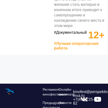
желание стать матерью в
конечном итоге приводит к
самопрощению и
нахождению своего места в
этом мире.
12+
#Документальный
#Лучшая операторская
работа
Регламент
Онлайн-
kinofest@perspektiv
кинофестиваля
кинотеатр
inva.ru
+7(495)725-39-
Предыдущие
Новости
82
фестивали