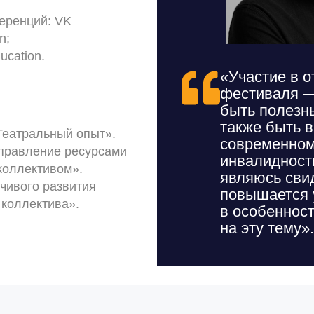
еренций: VK
n;
ucation.
«Участие в 
фестиваля —
быть полезн
также быть в
 Театральный опыт».
современном
правление ресурсами
инвалидность
коллективом».
являюсь свид
чивого развития
повышается у
 коллектива».
в особенност
на эту тему».