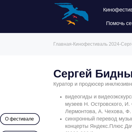
Кинофести
Помочь се
Главная
-
Кинофестиваль 2024
-
Серг
Сергей Бидн
Куратор и продюсер инклюзивн
видеогиды и видеоэкскур
музеев Н. Островского, И.
Лермонтова, А. Чехова, Ф.
синхронный перевод музы
О фестивале
концерты Яндекс.Плюс Дач