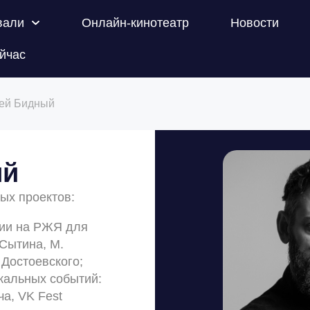
вали
Онлайн-кинотеатр
Новости
йчас
ей Бидный
ый
ых проектов:
сии на РЖЯ для
 Сытина, М.
 Достоевского;
кальных событий:
а, VK Fest