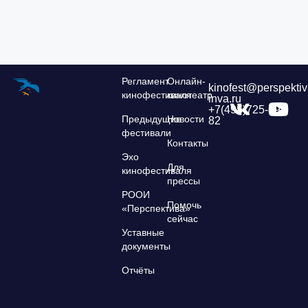
Регламент
Онлайн-
kinofest@perspektiv
кинофестиваля
кинотеатр
inva.ru
+7(495)725-39-
Предыдущие
Новости
82
фестивали
Контакты
Эхо
Для
кинофестиваля
прессы
РООИ
Помочь
«Перспектива»
сейчас
Уставные
документы
Отчёты