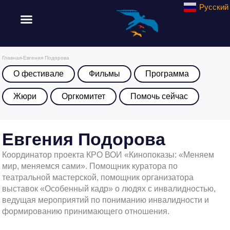
Русский
Главная
-
Евгения Подорова
О фестивале
Фильмы
Программа
Жюри
Оргкомитет
Помочь сейчас
Евгения Подорова
Координатор проекта КРО ВОИ «Кинопоказы: «Меняем
мир, меняемся сами». Помощник куратора по
театральной мастерской, помощник организатора
выставок «Особенный кадр» о людях с инвалидностью,
ведущая мероприятий по пониманию инвалидности и
формированию принимающего отношения.