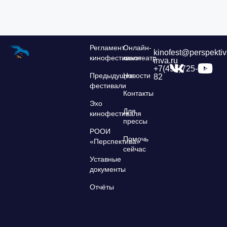
Регламент
Онлайн-
kinofest@perspektiv
кинофестиваля
кинотеатр
inva.ru
+7(495)725-39-
Предыдущие
Новости
82
фестивали
Контакты
Эхо
Для
кинофестиваля
прессы
РООИ
Помочь
«Перспектива»
сейчас
Уставные
документы
Отчёты