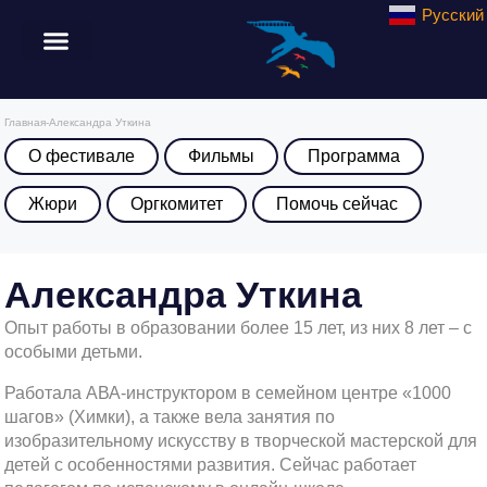
Русский
Главная
-
Александра Уткина
О фестивале
Фильмы
Программа
Жюри
Оргкомитет
Помочь сейчас
Александра Уткина
Опыт работы в образовании более 15 лет, из них 8 лет – с
особыми детьми.
Работала АВА-инструктором в семейном центре «1000
шагов» (Химки), а также вела занятия по
изобразительному искусству в творческой мастерской для
детей с особенностями развития. Сейчас работает