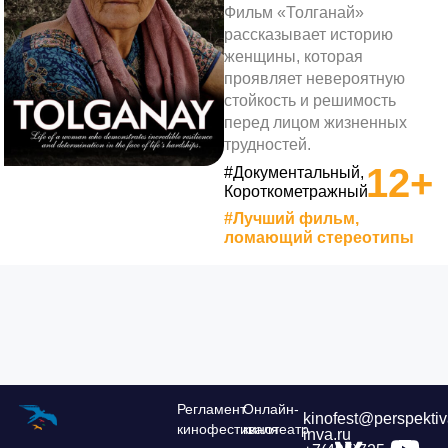
Фильм «Толганай»
рассказывает историю
женщины, которая
проявляет невероятную
стойкость и решимость
перед лицом жизненных
трудностей.
12+
#Документальный,
Короткометражный
#Лучший фильм,
ломающий стереотипы
Регламент
Онлайн-
kinofest@perspektiv
кинофестиваля
кинотеатр
inva.ru