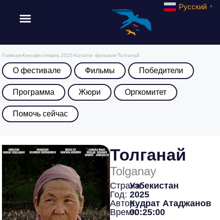
Русский
▼
Главная
-
Кинофестиваль 2025
-
Каталог фильмов
-
Толганай
О фестивале
Фильмы
Победители
Программа
Жюри
Оргкомитет
Помочь сейчас
Толганай
Tolganay
Страна:
Узбекистан
Год:
2025
Автор:
Кудрат Атаджанов
Время:
00:25:00