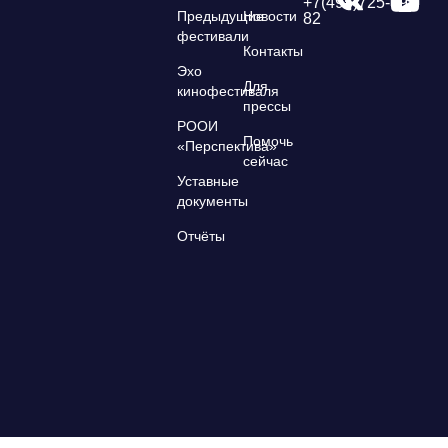
+7(495)725-39-
Предыдущие
Новости
82
фестивали
Контакты
Эхо
Для
кинофестиваля
прессы
РООИ
Помочь
«Перспектива»
сейчас
Уставные
документы
Отчёты