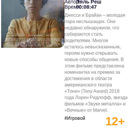
Автор:
Эяль Реш
Время:
00:08:47
Джесси и Брайан – молодая
пара неслышащих. Они
недавно обнаружили, что
собираются стать
родителями. Многое
осталось невысказанным,
героям нужно открывать
новые способы общения. В
этом фильме представлена
номинантка на премию за
достижения в области
американского театра
«Тони» (Tony Award) 2018
года Лорен Ридлофф, звезда
фильмов «Звуки металла» и
«Вечные» от Marvel.
12+
#Игровой