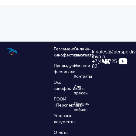
Регламент
Онлайн-
kinofest@perspektiv
кинофестиваля
кинотеатр
inva.ru
+7(495)725-39-
Предыдущие
Новости
82
фестивали
Контакты
Эхо
Для
кинофестиваля
прессы
РООИ
Помочь
«Перспектива»
сейчас
Уставные
документы
Отчёты