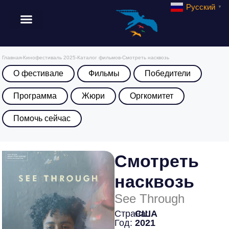
Русский
▼
Главная
-
Кинофестиваль 2025
-
Каталог фильмов
-
Смотреть насквозь
О фестивале
Фильмы
Победители
Программа
Жюри
Оргкомитет
Помочь сейчас
Смотреть
насквозь
See Through
Страна:
США
Год:
2021