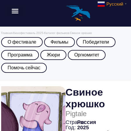
Русский
▼
Главная
-
Кинофестиваль 2025
-
Каталог фильмов
-
Свиное хрюшко
О фестивале
Фильмы
Победители
Программа
Жюри
Оргкомитет
Помочь сейчас
Свиное
хрюшко
Pigtale
Страна:
Россия
Год:
2025