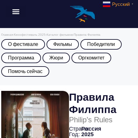
Русский
▼
Главная
-
Кинофестиваль 2025
-
Каталог фильмов
-
Правила Филиппа
О фестивале
Фильмы
Победители
Программа
Жюри
Оргкомитет
Помочь сейчас
Правила
Филиппа
Philip’s Rules
Страна:
Россия
Год:
2025