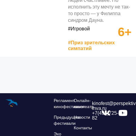
людей счастливее. Но
исполнить эту мечту не так-
то просто — у Филиппа
синдром Дауна.
6+
#Игровой
#Приз зрительских
симпатий
Регламент
Онлайн-
kinofest@perspektiv
кинофестиваля
кинотеатр
inva.ru
+7(495)725-39-
Предыдущие
Новости
82
фестивали
Контакты
Эхо