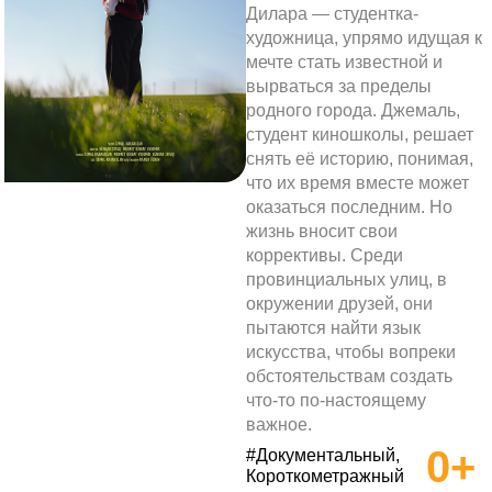
Дилара — студентка-
художница, упрямо идущая к
мечте стать известной и
вырваться за пределы
родного города. Джемаль,
студент киношколы, решает
снять её историю, понимая,
что их время вместе может
оказаться последним. Но
жизнь вносит свои
коррективы. Среди
провинциальных улиц, в
окружении друзей, они
пытаются найти язык
искусства, чтобы вопреки
обстоятельствам создать
что-то по-настоящему
важное.
0+
#Документальный,
Короткометражный