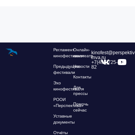
Регламент
Онлайн-
kinofest@perspektiv
кинофестиваля
кинотеатр
inva.ru
+7(495)725-39-
Предыдущие
Новости
82
фестивали
Контакты
Эхо
Для
кинофестиваля
прессы
РООИ
Помочь
«Перспектива»
сейчас
Уставные
документы
Отчёты