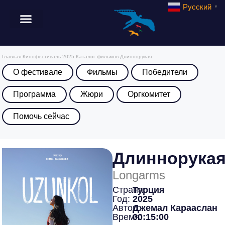
Русский
▼
Главная
-
Кинофестиваль 2025
-
Каталог фильмов
-
Длиннорукая
О фестивале
Фильмы
Победители
Программа
Жюри
Оргкомитет
Помочь сейчас
Длиннорука
Longarms
Страна:
Турция
Год:
2025
Автор:
Джемал Карааслан
Время:
00:15:00