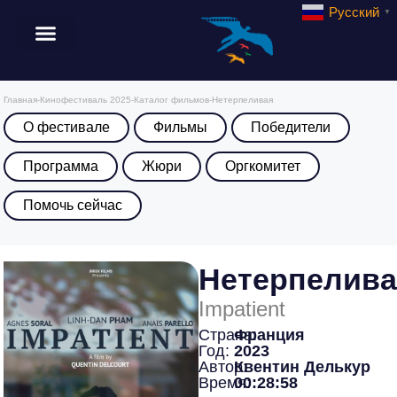
Русский
▼
Главная
-
Кинофестиваль 2025
-
Каталог фильмов
-
Нетерпеливая
О фестивале
Фильмы
Победители
Программа
Жюри
Оргкомитет
Помочь сейчас
Нетерпелива
Impatient
Страна:
Франция
Год:
2023
Автор:
Квентин Делькур
Время:
00:28:58