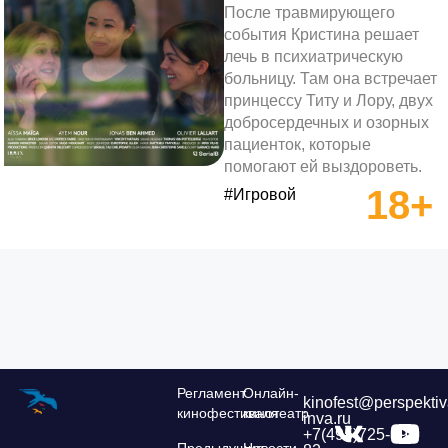
После травмирующего
события Кристина решает
лечь в психиатрическую
больницу. Там она встречает
принцессу Титу и Лору, двух
добросердечных и озорных
пациенток, которые
помогают ей выздороветь.
18+
#Игровой
Регламент
Онлайн-
kinofest@perspektiv
кинофестиваля
кинотеатр
inva.ru
+7(495)725-39-
Предыдущие
Новости