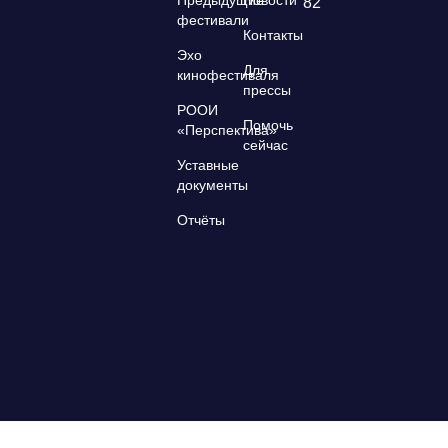
82
фестивали
Контакты
Эхо
Для
кинофестиваля
прессы
РООИ
Помочь
«Перспектива»
сейчас
Уставные
документы
Отчёты