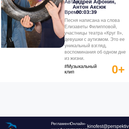
Автор:
Андрей Афонин,
Антон Аксюк
Время:
00:03:39
Песня написана на слова
Елизаветы Филипповой,
участницы театра «Круг II»,
девушки с аутизмом. Это ее
уникальный взгляд,
воспоминания об одном дне
из жизни.
0+
#Музыкальный
клип
Регламент
Онлайн-
kinofest@perspektiv