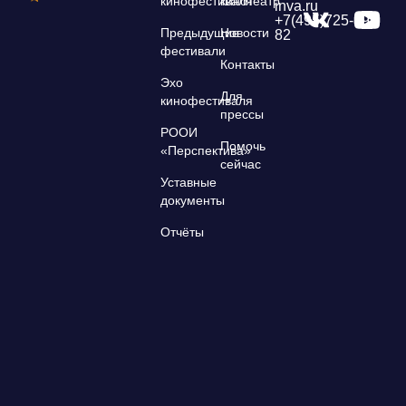
кинофестиваля
кинотеатр
inva.ru
+7(495)725-39-
Предыдущие
Новости
82
фестивали
Контакты
Эхо
Для
кинофестиваля
прессы
РООИ
Помочь
«Перспектива»
сейчас
Уставные
документы
Отчёты