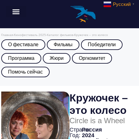
Русский
▼
Главная
-
Кинофестиваль 2025
-
Каталог фильмов
-
Кружочек – это колесо
О фестивале
Фильмы
Победители
Программа
Жюри
Оргкомитет
Помочь сейчас
Кружочек –
это колесо
Circle is a Wheel
Страна:
Россия
Год:
2024