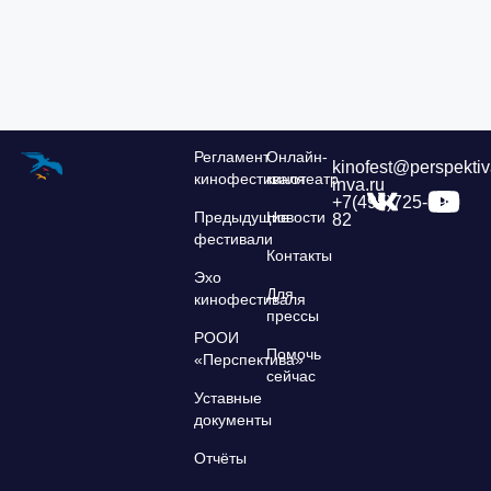
Регламент
Онлайн-
kinofest@perspektiv
кинофестиваля
кинотеатр
inva.ru
+7(495)725-39-
Предыдущие
Новости
82
фестивали
Контакты
Эхо
Для
кинофестиваля
прессы
РООИ
Помочь
«Перспектива»
сейчас
Уставные
документы
Отчёты