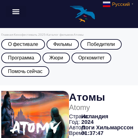
Русский
▼
Главная
-
Кинофестиваль 2025
-
Каталог фильмов
-
Атомы
О фестивале
Фильмы
Победители
Программа
Жюри
Оргкомитет
Помочь сейчас
Атомы
Atomy
Страна:
Исландия
Год:
2024
Автор:
Логи Хильмарссон
Время:
01:37:47