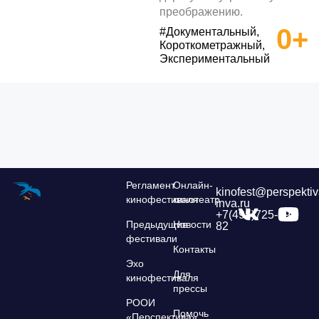
преображению.
0+
#Документальный,
Короткометражный,
Экспериментальный
Регламент
Онлайн-
kinofest@perspektiv
кинофестиваля
кинотеатр
inva.ru
+7(495)725-39-
Предыдущие
Новости
82
фестивали
Контакты
Эхо
Для
кинофестиваля
прессы
РООИ
Помочь
«Перспектива»