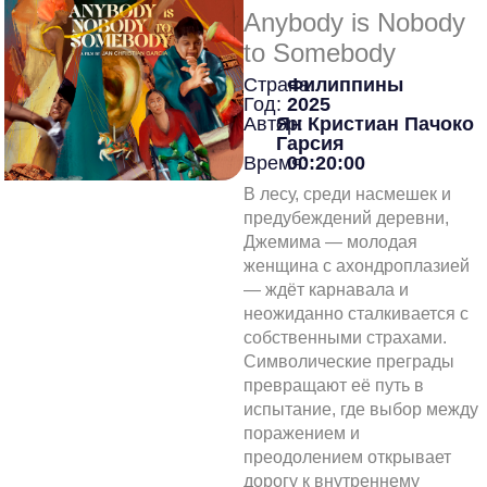
Anybody is Nobody
to Somebody
Страна:
Филиппины
Год:
2025
Автор:
Ян Кристиан Пачоко
Гарсия
Время:
00:20:00
В лесу, среди насмешек и
предубеждений деревни,
Джемима — молодая
женщина с ахондроплазией
— ждёт карнавала и
неожиданно сталкивается с
собственными страхами.
Символические преграды
превращают её путь в
испытание, где выбор между
поражением и
преодолением открывает
дорогу к внутреннему