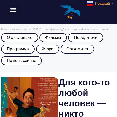
Русский
▼
Главная
-
Кинофестиваль 2025
-
Каталог фильмов
-
Для кого-то любой человек — никто
О фестивале
Фильмы
Победители
Программа
Жюри
Оргкомитет
Помочь сейчас
Для кого-то
любой
человек —
никто