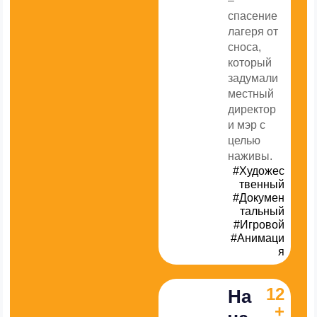
–
спасение
лагеря от
сноса,
который
задумали
местный
директор
и мэр с
целью
наживы.
#Художес
твенный
#Докумен
тальный
#Игровой
#Анимаци
я
12
На
+