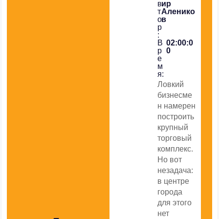
в
ир
т
Аленико
о
в
р
:
В
02:00:0
р
0
е
м
я:
Ловкий
бизнесме
н намерен
построить
крупный
торговый
комплекс.
Но вот
незадача:
в центре
города
для этого
нет