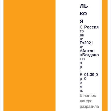
ль
ко
я
С
Россия
тр
ан
а:
Го
2021
д:
А
Антон
в
Богдано
т
в
о
р
:
В
01:39:0
р
0
е
м
я:
В летнем
лагере
разразила