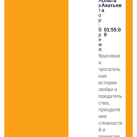
А
Ольга
в
Акатьев
т
а
о
р
:
В
01:55:0
р
0
е
м
я:
Красивая
и
трогатель
ная
история
любви и
предатель
ства,
преодоле
ния
сложносте
й и
принятия