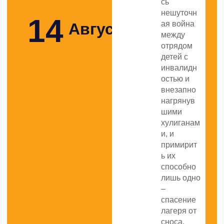
сь
нешуточн
14
ая война
Августа
между
отрядом
детей с
инвалидн
остью и
внезапно
нагрянув
шими
хулиганам
и, и
примирит
ь их
способно
лишь одно
–
спасение
лагеря от
сноса,