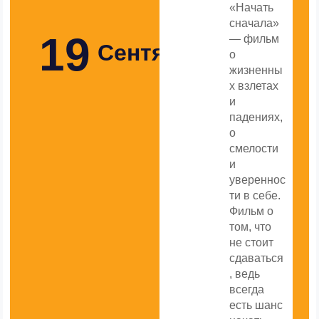
«Начать
сначала»
19
— фильм
Сентября
о
жизненны
х взлетах
и ​​
падениях,
о
смелости
и
увереннос
ти в себе.
Фильм о
том, что
не стоит
сдаваться
, ведь
всегда
есть шанс