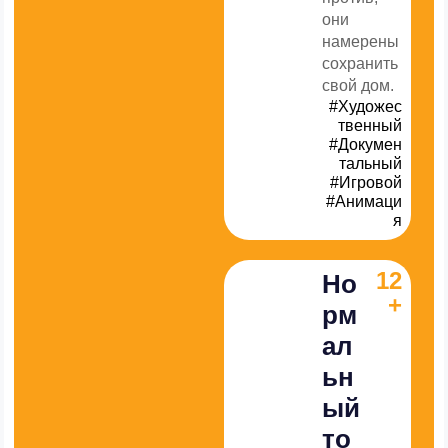
они
намерены
сохранить
свой дом.
#Художес
твенный
#Докумен
тальный
#Игровой
#Анимаци
я
12
Но
+
рм
ал
ьн
ый
то