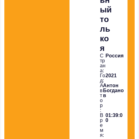
ый
то
ль
ко
я
С
Россия
тр
ан
а:
Го
2021
д:
А
Антон
в
Богдано
т
в
о
р
:
В
01:39:0
р
0
е
м
я: