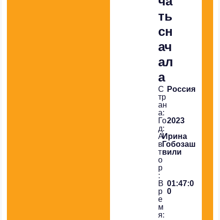
ча
ть
сн
ач
ал
а
С
Россия
тр
ан
а:
Го
2023
д:
А
Ирина
в
Гобозаш
т
вили
о
р
:
В
01:47:0
р
0
е
м
я: