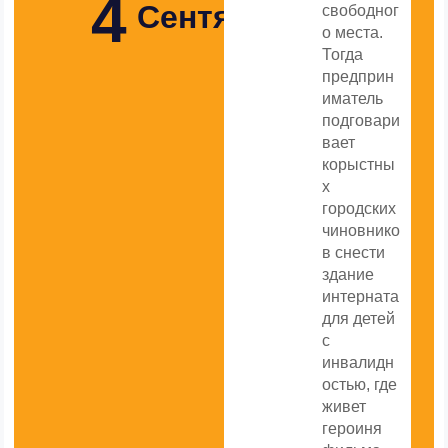
4
Сентября
свободног
о места.
Тогда
предприн
иматель
подговари
вает
корыстны
х
городских
чиновнико
в снести
здание
интерната
для детей
с
инвалидн
остью, где
живет
героиня