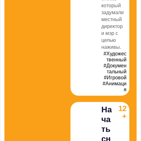
который
задумали
местный
директор
и мэр с
целью
наживы.
#Художес
твенный
#Докумен
тальный
#Игровой
#Анимаци
я
12
На
+
ча
ть
сн