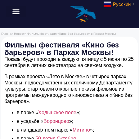
Русский
▼
Главная
-
Новости
-
Фильмы фестиваля «Кино без барьеров» в Парках Москвы!
Фильмы фестиваля «Кино без
барьеров» в Парках Москвы!
Показы будут проходить каждую пятницу с 5 июня по 25
сентября в летних кинотеатрах на свежем воздухе.
В рамках проекта «Лето в Москве» в четырех парках
Москвы, подведомственных столичному Департаменту
культуры, стартовали открытые показы фильмов из
программы международного кинофестиваля «Кино без
барьеров».
в парке «
Ходынское поле
»;
в усадьбе «
Воронцово
»;
в ландшафтном парке «
Митино
»;
в парке
50-летия Октября
.