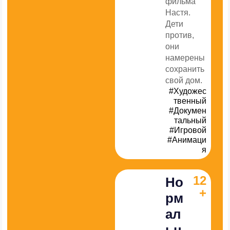
фильма
Настя.
Дети
против,
они
намерены
сохранить
свой дом.
#Художес
твенный
#Докумен
тальный
#Игровой
#Анимаци
я
12
Но
+
рм
ал
ьн