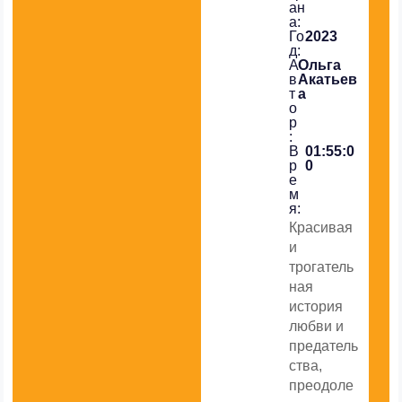
ан
а:
Го
2023
д:
А
Ольга
в
Акатьев
т
а
о
р
:
В
01:55:0
р
0
е
м
я:
Красивая
и
трогатель
ная
история
любви и
предатель
ства,
преодоле