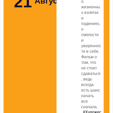
21
Августа
о
жизненны
х взлетах
и ​​
падениях,
о
смелости
и
увереннос
ти в себе.
Фильм о
том, что
не стоит
сдаваться
, ведь
всегда
есть шанс
начать
все
сначала.
#Художес