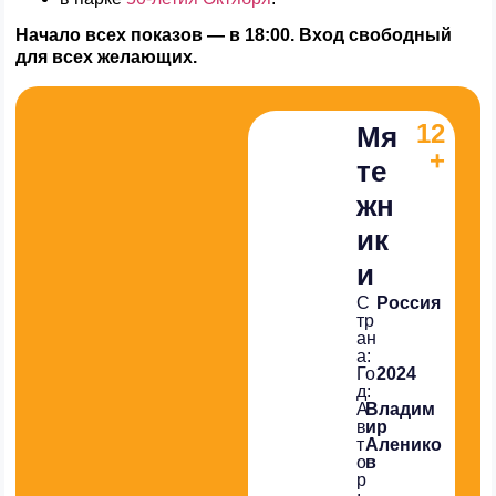
Начало всех показов — в 18:00. Вход свободный
для всех желающих.
12
Мя
+
те
жн
ик
и
С
Россия
тр
ан
а:
Го
2024
д:
А
Владим
в
ир
т
Аленико
о
в
р