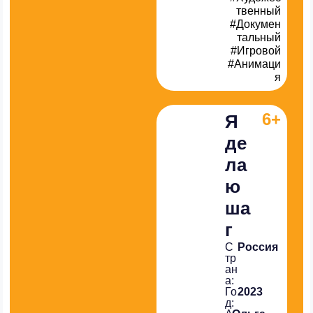
твенный
#Докумен
тальный
#Игровой
#Анимаци
я
6+
Я
де
ла
ю
ша
г
С
Россия
тр
ан
а:
Го
2023
д: