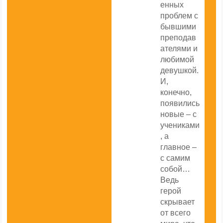
енных
проблем с
бывшими
преподав
ателями и
любимой
девушкой.
И,
конечно,
появились
новые – с
учениками
, а
главное –
с самим
собой…
Ведь
герой
скрывает
от всего