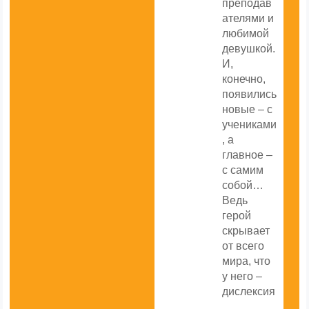
преподав
ателями и
любимой
девушкой.
И,
конечно,
появились
новые – с
учениками
, а
главное –
с самим
собой…
Ведь
герой
скрывает
от всего
мира, что
у него –
дислексия
.