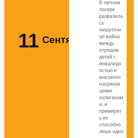
В летнем
лагере
разразила
сь
нешуточн
11
ая война
Сентября
между
отрядом
детей с
инвалидн
остью и
внезапно
нагрянув
шими
хулиганам
и, и
примирит
ь их
способно
лишь одно