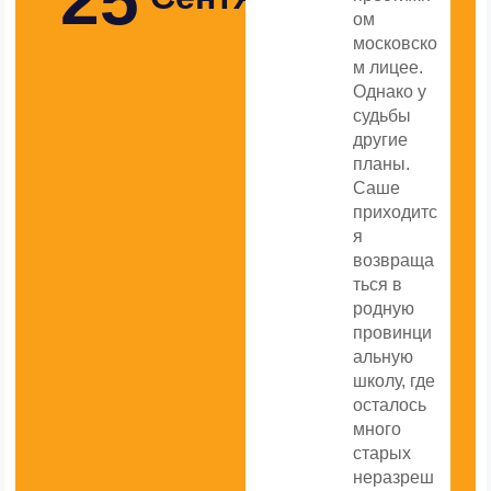
25
ом
московско
м лицее.
Однако у
судьбы
другие
планы.
Саше
приходитс
я
возвраща
ться в
родную
провинци
альную
школу, где
осталось
много
старых
неразреш