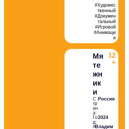
#Художес
твенный
#Докумен
тальный
#Игровой
#Анимаци
я
12
Мя
+
те
жн
ик
и
С
Россия
тр
ан
а:
Го
2024
д:
А
Владим