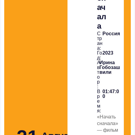
ач
ал
а
С
Россия
тр
ан
а:
Го
2023
д:
А
Ирина
в
Гобозаш
т
вили
о
р
:
В
01:47:0
р
0
е
м
я:
«Начать
сначала»
— фильм