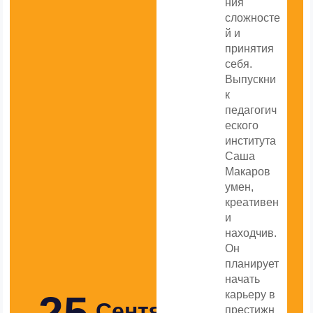
ния
сложносте
й и
принятия
себя.
Выпускни
к
педагогич
еского
института
Саша
Макаров
умен,
креативен
и
находчив.
Он
планирует
начать
карьеру в
Сентября
престижн