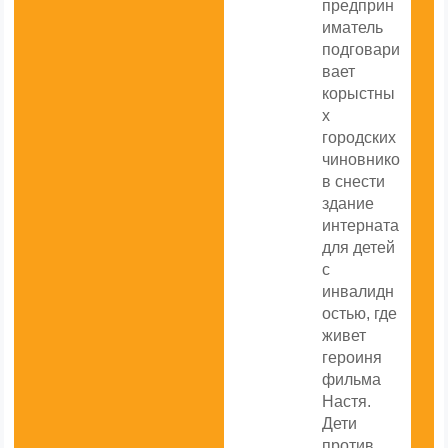
предприн
иматель
подговари
вает
корыстны
х
городских
чиновнико
в снести
здание
интерната
для детей
с
инвалидн
остью, где
живет
героиня
фильма
Настя.
Дети
против,