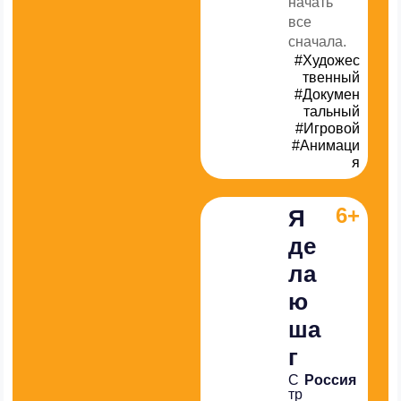
начать
все
сначала.
#Художес
твенный
#Докумен
тальный
#Игровой
#Анимаци
я
6+
Я
де
ла
ю
ша
г
С
Россия
тр