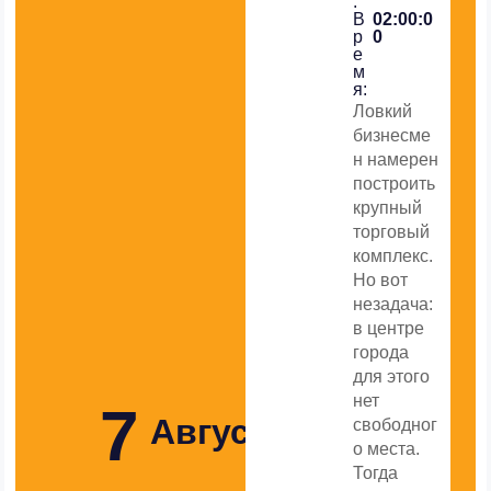
:
В
02:00:0
р
0
е
м
я:
Ловкий
бизнесме
н намерен
построить
крупный
торговый
комплекс.
Но вот
незадача:
в центре
города
для этого
нет
7
Августа
свободног
о места.
Тогда